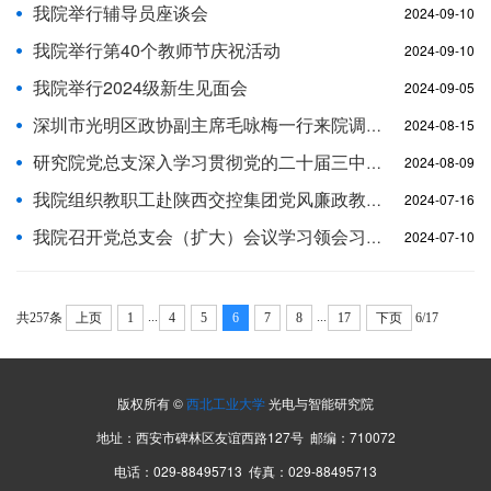
我院举行辅导员座谈会
2024-09-10
我院举行第40个教师节庆祝活动
2024-09-10
我院举行2024级新生见面会
2024-09-05
深圳市光明区政协副主席毛咏梅一行来院调研交流
2024-08-15
研究院党总支深入学习贯彻党的二十届三中全会精神
2024-08-09
我院组织教职工赴陕西交控集团党风廉政教育基地开展主题党日学习活动
2024-07-16
我院召开党总支会（扩大）会议学习领会习近平总书记关于西北工业大学哈萨克斯坦分校的重要指示精神
2024-07-10
...
...
共257条
上页
1
4
5
6
7
8
17
下页
6/17
版权所有 ©
西北工业大学
光电与智能研究院
地址：西安市碑林区友谊西路127号 邮编：710072
电话：029-88495713 传真：029-88495713