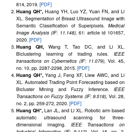
814, 2019.
[PDF]
Huang QH*,
Huang YH, Luo YZ, Yuan FN, and Li
XL. Segmentation of Breast Ultrasound Image with
Semantic Classification of Superpixels.
Medical
Image Analysis (IF: 11.148),
61: article id 101657,
2020.
[PDF]
Huang QH,
Wang T, Tao DC, and Li XL.
Biclustering learning of trading rules.
IEEE
transactions on Cybernetics (IF: 11.079),
Vol. 45,
no. 10, pp. 2287-2298, 2015.
[PDF]
Huang QH*,
Yang J, Feng XF, Liew AWC, and Li
XL. Automated Trading Point Forecasting based on
Bicluster Mining and Fuzzy Inference.
IEEE
Transactions on Fuzzy Systems (IF: 9.518),
Vol. 28,
no. 2, pp. 259-272, 2020.
[PDF]
Huang QH*,
Lan JL, and Li XL. Robotic arm based
automatic ultrasound scanning for three-
dimensional imaging.
IEEE Transactions on
Industrial Informatics (IF: 9.112),
Vol. 15, no. 2,