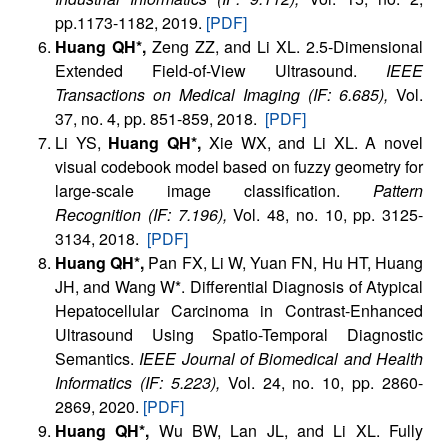
pp.1173-1182, 2019.
[PDF]
Huang QH*,
Zeng ZZ, and Li XL. 2.5-Dimensional
Extended Field-of-View Ultrasound.
IEEE
Transactions on Medical Imaging (IF: 6.685),
Vol.
37, no. 4, pp. 851-859, 2018.
[PDF]
Li YS,
Huang QH*,
Xie WX, and Li XL. A novel
visual codebook model based on fuzzy geometry for
large-scale image classification.
Pattern
Recognition (IF: 7.196),
Vol. 48, no. 10, pp. 3125-
3134, 2018.
[PDF]
Huang QH*,
Pan FX, Li W, Yuan FN, Hu HT, Huang
JH, and Wang W*. Differential Diagnosis of Atypical
Hepatocellular Carcinoma in Contrast-Enhanced
Ultrasound Using Spatio-Temporal Diagnostic
Semantics.
IEEE Journal of Biomedical and Health
Informatics (IF: 5.223),
Vol. 24, no. 10, pp. 2860-
2869, 2020.
[PDF]
Huang QH*,
Wu BW, Lan JL, and Li XL. Fully