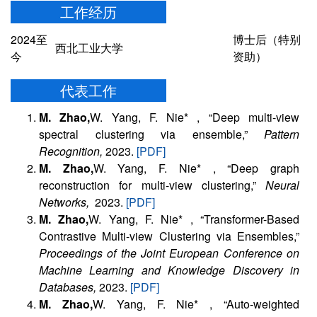
工作经历
2024至
博士后（特别
西北工业大学
今
资助）
代表工作
M. Zhao,
W. Yang, F. Nie* , “Deep multi-view
spectral clustering via ensemble,”
Pattern
Recognition,
2023.
[PDF]
M. Zhao,
W. Yang, F. Nie* , “Deep graph
reconstruction for multi-view clustering,”
Neural
Networks,
2023.
[PDF]
M. Zhao,
W. Yang, F. Nie* , “Transformer-Based
Contrastive Multi-view Clustering via Ensembles,”
Proceedings of the Joint European Conference on
Machine Learning and Knowledge Discovery in
Databases,
2023.
[PDF]
M. Zhao,
W. Yang, F. Nie* , “Auto-weighted