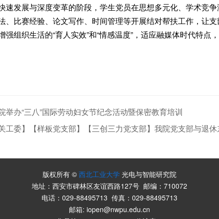
快速发展与深度变革的阶段，学生党员在思想多元化、学术竞争
法、比赛经验、论文写作、时间管理等开展结对帮扶工作，让支
增强组织生活的“育人实效”和“情感温度”，适应融媒体时代特点
院举办“三八”国际劳动妇女节纪念活动暨保密教育培训
关工委】【样板党支部】【三创三力党支部】我院党支部与退休
版权所有 ©
西北工业大学
光电与智能研究院
地址：西安市碑林区友谊西路127号 邮编：710072
电话：029-88495713 传真：029-88495713
邮箱: iopen@nwpu.edu.cn