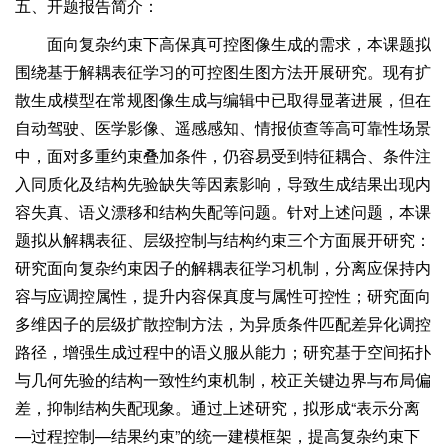
五、开题报告简介：
面向复杂约束下高保真可控图像生成的需求，本课题拟
围绕基于解耦表征学习的可控图生图方法开展研究。现有扩
散生成模型在常规图像生成与编辑中已取得显著进展，但在
自动驾驶、医学影像、遥感感知、情报侦查等高可靠性场景
中，面对多重约束叠加条件，仍容易受到特征耦合、条件注
入同质化及结构先验缺失等因素影响，导致生成结果出现内
容失真、语义漂移和结构失配等问题。针对上述问题，本课
题拟从解耦表征、层级控制与结构约束三个方面展开研究：
研究面向复杂约束因子的解耦表征学习机制，分离应保持内
容与应调控属性，提升内容保真度与属性可控性；研究面向
多维因子的层级扩散控制方法，为异质条件匹配差异化调控
路径，增强生成过程中的语义服从能力；研究基于空间拓扑
与几何先验的结构一致性约束机制，校正关键边界与布局偏
差，抑制结构失配现象。通过上述研究，拟形成“表示分离
—过程控制—结果约束”的统一建模框架，提高复杂约束下