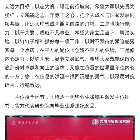
立远大目标，以志为帆，锚定前行航向。希望大家以先贤为
榜样，立鸿鹄之志、守赤子之心，把个人成长与国家发展同
频共振，让远大理想成为照亮前路的灯塔。二是强执行能
力，以干为要，成就不凡事业。希望大家立足当下、脚踏实
地，以钉钉子精神抓好每一项工作，以时不我待的紧迫感落
实每一个承诺，在平凡的岗位上创造不平凡的业绩。三是修
内心定力，以静为安，涵养立身底气。希望大家既能保留心
底那份对卓越和向上的追求，又能在喧嚣的世界里守住内心
的一方宁静，在信息的洪流中找回沉思的勇气，以深度对抗
碎片，行稳致远。
学位授予环节，王琦逐一为毕业生拨穗并颁发学位证
书，訾方代表研究院向毕业生赠送纪念品。