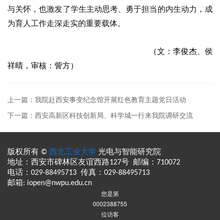
与关怀，也激发了学生主动思考、勇于担当的内生动力，成
为育人工作走深走实的重要载体。
（文：李俊杰、侯
祥晴，审核：訾方）
上一篇：我院赴西安事变纪念馆开展红色教育主题党日活动
下一篇：西安高新区科技创新局、科学城一行来我院调研交流
版权所有 ©
西北工业大学
光电与智能研究院
地址：西安市碑林区友谊西路127号 邮编：710072
电话：029-88495713 传真：029-88495713
邮箱: iopen@nwpu.edu.cn
您是第
0002388755
位访客