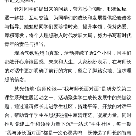
书记交流探讨。
针对同学们提出来的问题，訾方悉心倾听、积极回应，
逐一解答、互动交流，为同学们的成长和发展提供经验借鉴
与指导。她勉励同学们要珍惜时光、提升本领，保持热爱、
厚积薄发，将个人理想融入时代发展大局，努力书写新时代
青年的责任与担当。‌‌
现场气氛热烈而真挚，
活动持续了近2个小时，同学们
都敞开心扉谈困惑、未来和人生。大家
纷纷表示，在与师长
的对话中更加明确了前行的方向，坚定了脚踏实地、追求理
想的信念。
·
慧光领航
良师论谈—“我与师长面对面”是研究院第二
课堂系列主题活动之一。活动聚焦
学生成长发展中的关键议
题，通过邀请师长走进学生社区，搭建平等、开放的对话平
台，帮助青年学生在思想碰撞中厘清迷茫、凝聚力量。同时
推动党建工作和领导力量下沉“一站式”学生社区，每一期
“我与师长面对面”都是一次心灵共鸣，既传递了师长的智慧