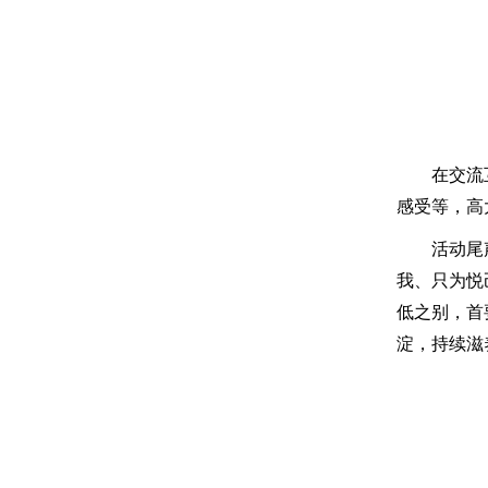
在交流
感受等，高
活动尾
我、只为悦
低之别，首
淀，持续滋