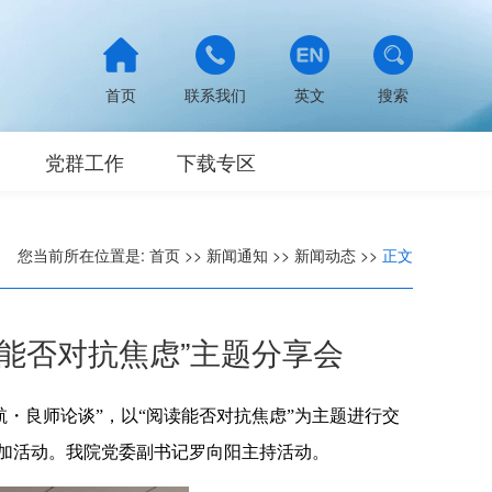
首页
联系我们
英文
搜索
党群工作
下载专区
您当前所在位置是:
首页
>>
新闻通知
>>
新闻动态
>>
正文
读能否对抗焦虑”主题分享会
领航・良师论谈”，以“阅读能否对抗焦虑”为主题进行交
参加活动。我院党委副书记罗向阳主持活动。