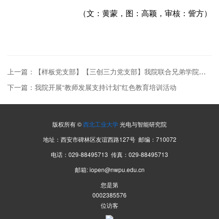
（文：黄蒙，图：高颖，审核：訾方）
上一篇：【样板党支部】【三创三力党支部】我院联合兄弟学院邀请侯建会教授讲授专题党课
下一篇：我院开展“教师发展支持计划”红色教育培训活动
版权所有 ©
西北工业大学
光电与智能研究院
地址：西安市碑林区友谊西路127号 邮编：710072
电话：029-88495713 传真：029-88495713
邮箱: iopen@nwpu.edu.cn
您是第
0002385576
位访客