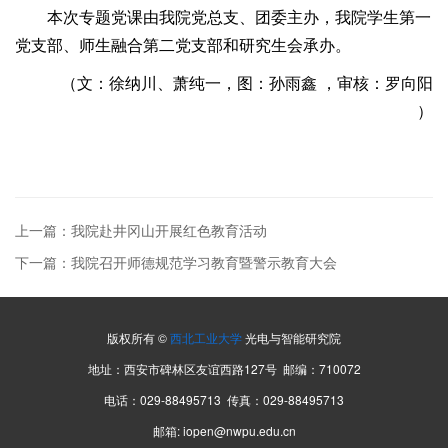
本次专题党课由我院党总支、团委主办，我院学生第一
党支部、师生融合第二党支部和研究生会承办。
（文：徐纳川、萧纯一，图：孙雨鑫 ，审核：罗向阳
）
上一篇：我院赴井冈山开展红色教育活动
下一篇：我院召开师德规范学习教育暨警示教育大会
版权所有 ©
西北工业大学
光电与智能研究院
地址：西安市碑林区友谊西路127号 邮编：710072
电话：029-88495713 传真：029-88495713
邮箱: iopen@nwpu.edu.cn