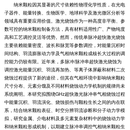
纳米颗粒因其显著的尺寸依赖性物理化学性质，在光电
子器件、能量转换、生物医学、地球科学及激光微区分析等
领域具有重要应用价值。激光烧蚀作为一种高度非平衡、参
数可控的纳米颗粒制备方法，具有材料适用性广、产物纯度
高和工艺调控灵活等优势。然而，传统单脉冲超快激光烧蚀
主要依赖能量密度、波长和脉宽等参数调控，对能量沉积时
间结构、羽流膨胀动力学及气相纳米颗粒成核长大过程的调
控能力仍较有限。近年来，多脉冲/脉冲串超快激光烧蚀为
调控激光能量沉积、羽流再加热、等离子体屏蔽和材料二次
烧蚀过程提供了新的途径，但其在气相环境中影响纳米颗粒
尺寸分布、元素分馏及不同材料烧蚀动力学机制的规律尚未
系统阐明。本研究拟围绕GHz超快激光脉冲串气相烧蚀过程
中能量沉积、羽流演化、烧蚀损伤与颗粒生长之间的内在联
系，结合纳米颗粒表征、时空分辨羽流诊断和分子动力学模
拟，研究金属、介电材料及多元素复杂材料中的烧蚀动力学
和纳米颗粒形成机制，以期建立脉冲串调控气相纳米颗粒生