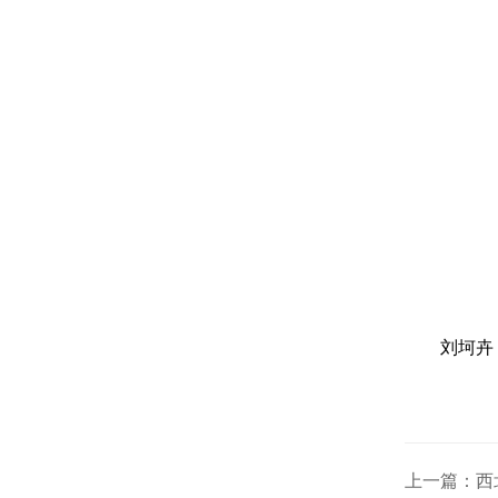
刘坷卉
上一篇：西