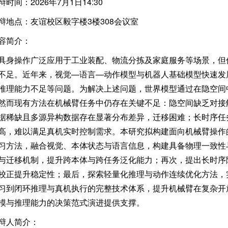
时间：2026年7月1日14:30
辩地点：友谊校区毅字楼3楼308会议室
容简介：
具身操作广泛应用于工业装配、物流分拣及家庭服务等场景，但
不足。近年来，视觉—语言—动作模型与机器人基础模型快速发
推理能力不足等问题。为解决上述问题，世界模型通过在隐空间
然而现有方法在机械臂任务中仍存在关键不足：隐空间缺乏对接
据稀缺且多源异构数据存在显著分布差异，迁移困难；长时序任
高，难以满足真机实时控制需求。本研究拟构建面向机械臂操作
习方法，融合视觉、本体状态与语言信息，构建具备物理一致性
与迁移机制，提升跨本体与跨任务泛化能力；再次，提出长时序
校正提升稳定性；最后，探索轻量化推理与动作连续优化方法，
习到闭环推理与真机执行的完整技术体系，提升机械臂在复杂开
模与推理能力的决策范式演进提供支撑。
辩人简介：