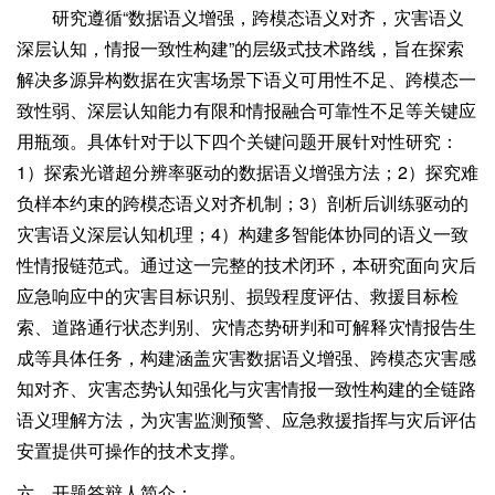
研究遵循“数据语义增强，跨模态语义对齐，灾害语义
深层认知，情报一致性构建”的层级式技术路线，旨在探索
解决多源异构数据在灾害场景下语义可用性不足、跨模态一
致性弱、深层认知能力有限和情报融合可靠性不足等关键应
用瓶颈。具体针对于以下四个关键问题开展针对性研究：
1）探索光谱超分辨率驱动的数据语义增强方法；2）探究难
负样本约束的跨模态语义对齐机制；3）剖析后训练驱动的
灾害语义深层认知机理；4）构建多智能体协同的语义一致
性情报链范式。通过这一完整的技术闭环，本研究面向灾后
应急响应中的灾害目标识别、损毁程度评估、救援目标检
索、道路通行状态判别、灾情态势研判和可解释灾情报告生
成等具体任务，构建涵盖灾害数据语义增强、跨模态灾害感
知对齐、灾害态势认知强化与灾害情报一致性构建的全链路
语义理解方法，为灾害监测预警、应急救援指挥与灾后评估
安置提供可操作的技术支撑。
六、开题答辩人简介：